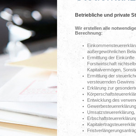
Betriebliche und private 
Wir erstellen alle notwendi
Berechnung:
Einkommensteuererklär
außergewöhnlichen Bela
Ermittlung der Einkünfte
Forstwirtschaft nichtsel
Kapitalvermögen, Sonstig
Ermittlung der steuerli
versteuernden Gewinns
Erklärung zur gesonderte
Körperschaftsteuererklär
Entwicklung des verwend
Gewerbesteuererklärung
Umsatzsteuererklärung
Erbschaftsteuererklärun
Kapitalertragsteuererklä
Fristverlängerungsanträ