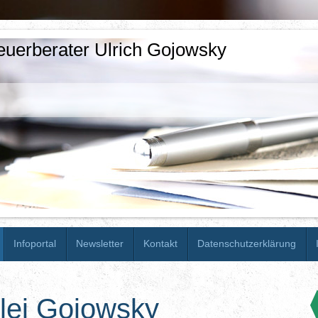
euerberater Ulrich Gojowsky
Infoportal
Newsletter
Kontakt
Datenschutzerklärung
lei Gojowsky